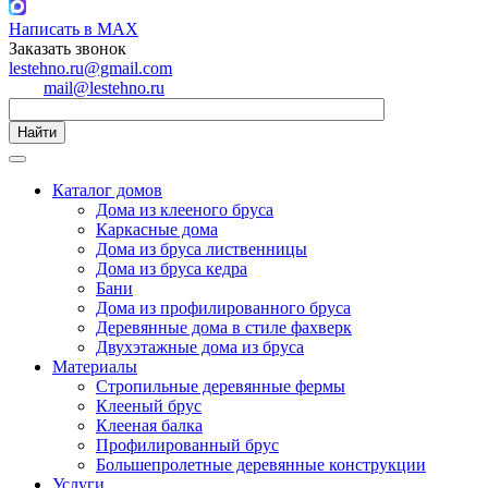
Написать в MAX
Заказать звонок
lestehno.ru@gmail.com
mail@lestehno.ru
Найти
Каталог домов
Дома из клееного бруса
Каркасные дома
Дома из бруса лиственницы
Дома из бруса кедра
Бани
Дома из профилированного бруса
Деревянные дома в стиле фахверк
Двухэтажные дома из бруса
Материалы
Стропильные деревянные фермы
Клееный брус
Клееная балка
Профилированный брус
Большепролетные деревянные конструкции
Услуги