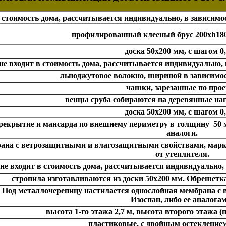
в стоимость дома, рассчитывается индивидуально, в зависим
профилированный клееный брус 200хh180
доска 50х200 мм, с шагом 0,
не входит в стоимость дома, рассчитывается индивидуально,
льноджутовое волокно, шириной в зависимо
чашки, зарезанные по про
венцы сруба собираются на деревянные наге
доска 50х200 мм, с шагом 0,
рекрытие и мансарда по внешнему периметру в толщину 50 м
аналоги.
ана с ветрозащитными и влагозащитными свойствами, марки 
от утеплителя.
не входит в стоимость дома, рассчитывается индивидуально,
стропила изготавливаются из доски 50х200 мм. Обрешетка 
 Под металлочерепицу настилается однослойная мембрана с
Изоспан, либо ее аналогам
высота 1-го этажа 2,7 м, высота второго этажа (п
пластиковые, с двойным остекление