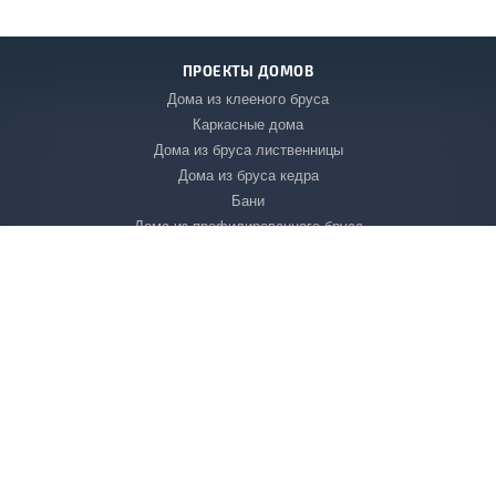
ПРОЕКТЫ ДОМОВ
Дома из клееного бруса
Каркасные дома
Дома из бруса лиственницы
Дома из бруса кедра
Бани
Дома из профилированного бруса
Деревянные дома в стиле фахверк
Продолжая просмотр этого сайта, Вы соглашаетесь на
Двухэтажные дома из бруса
обработку файлов cookie в соответствии с
Политикой
использования
файлов cookie.
МАТЕРИАЛЫ
ПОНЯТНО
Профилированный брус
Клееный брус
Большепролетные клееные деревянные конструкции
УСЛУГИ
Проектирование