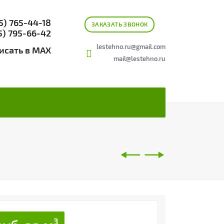
5) 765-44-18
ЗАКАЗАТЬ ЗВОНОК
5) 795-66-42
lestehno.ru@gmail.com
исать в MAX
mail@lestehno.ru
🠐
🠒
3