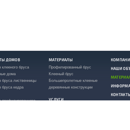
ТЫ ДОМОВ
МАТЕРИАЛЫ
КОМПАНИ
з клееного бруса
Профилированный брус
НАШИ ОБ
ные дома
Клееный брус
МАТЕРИА
з бруса лиственницы
Большепролетные клееные
ИНФОРМ
з бруса кедра
деревянные конструкции
КОНТАКТ
УСЛУГИ
з профилированного
Проектирование
обработку файлов cookie в соответствии с
Политикой использования
файл
Изготовление
нные дома в стиле
пиломатериалов
к
Строительство
ажные дома из бруса