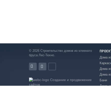
© 2026 Строительство домов из клееного
ПРОЕК
бруса Лес-Техно.
Дома и
Каркас
Дома и
Дома и
Создание и продвижение
Бани
сайтов
Дома и
Магазин готовых сайтов
бруса
Продолжая просмотр этого сайта, Вы соглашаетесь на 
Деревя
Политика конфиденциальности
фахвер
Двухэт