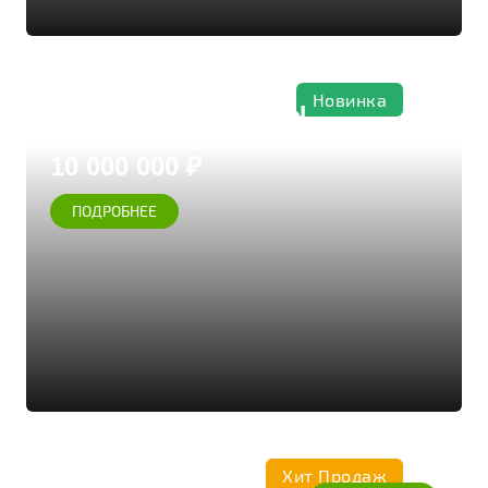
Новинка
Софринские пруды
Дом из бруса кедра
10 000 000 ₽
ПОДРОБНЕЕ
Хит Продаж
Коттедж 267