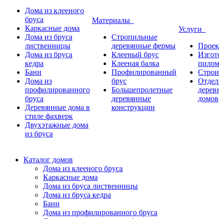
Дома из клееного
бруса
Материалы
Каркасные дома
Услуги
Дома из бруса
Стропильные
лиственницы
деревянные фермы
Проек
Дома из бруса
Клееный брус
Изгот
кедра
Клееная балка
пилом
Бани
Профилированный
Строи
Дома из
брус
Отдел
профилированного
Большепролетные
дерев
бруса
деревянные
домов
Деревянные дома в
конструкции
стиле фахверк
Двухэтажные дома
из бруса
Каталог домов
Дома из клееного бруса
Каркасные дома
Дома из бруса лиственницы
Дома из бруса кедра
Бани
Дома из профилированного бруса