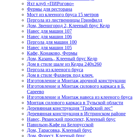
Яхт клуб «ПИРогово»
Фермы для ресторана
Мост из клееного бруса 15 метров
Пергола из лиственницы Гринфилд
Дом, Звенигород 2, Клееный брус Кедр
Навес для машин 107
Навес для машин 106
Пергола для машин 100
Навес для машин 105
Кафе, Конаково, Фермы
Дом, Казань., Клееный брус Кедр
Дом в стиле шале из Кедра 240х260
Пергола из клееного бруса
Дом в стиле Фахверк под ключ.
Изготовление и Монтаж арочной конструкции
Изготовление и Монтаж силового каркаса в Б.
Сареево
Изготовление и Монтаж навеса из клееного бруса
Монтаж силового каркаса в Тульской области
Деревянная конструкция "Графский лес"
Деревянная конструкция в Истринском районе
Навес, Рязанский проспект, Клееный брус
Павильон-Кафе на Белорусской
Дом, Тарасовка, Клееный брус
Дом, Форест, Клееный брус