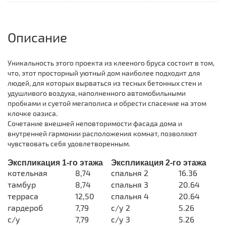
Описание
Уникальность этого проекта из клееного бруса состоит в том,
что, этот просторный уютный дом наиболее подходит для
людей, для которых вырваться из тесных бетонных стен и
удушливого воздуха, наполненного автомобильными
пробками и суетой мегаполиса и обрести спасение на этом
клочке оазиса.
Сочетание внешней неповторимости фасада дома и
внутренней гармонии расположения комнат, позволяют
чувствовать себя удовлетворенным.
Экспликация 1-го этажа
Экспликация 2-го этажа
котельная
8,74
спальня 2
16.36
тамбур
8,74
спальня 3
20.64
терраса
12,50
спальня 4
20.64
гардероб
7,79
с/у 2
5.26
с/у
7,79
с/у 3
5.26