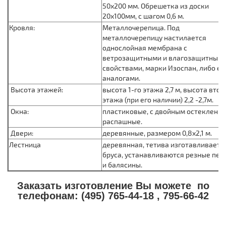
50х200 мм. Обрешетка из доски
20х100мм, с шагом 0,6 м.
Кровля:
Металлочерепица. Под
металлочерепицу настилается
однослойная мембрана с
ветрозащитными и влагозащитным
свойствами, марки Изоспан, либо ее
аналогами.
Высота этажей:
высота 1-го этажа 2,7 м, высота втор
этажа (при его наличии) 2,2 -2,7м.
Окна:
пластиковые, с двойным остекление
распашные.
Двери:
деревянные, размером 0,8х2,1 м.
Лестница
деревянная, тетива изготавливаетс
бруса, устанавливаются резные пер
и балясины.
Заказать изготовление Вы можете по
телефонам: (495) 765-44-18 , 795-66-42