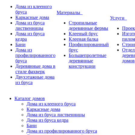
Дома из клееного
бруса
Материалы
Каркасные дома
Услуги
Дома из бруса
Стропильные
лиственницы
деревянные фермы
Проек
Дома из бруса
Клееный брус
Изгот
кедра
Клееная балка
пилом
Бани
Профилированный
Строи
Дома из
брус
Отдел
профилированного
Большепролетные
дерев
бруса
деревянные
домов
Деревянные дома в
конструкции
стиле фахверк
Двухэтажные дома
из бруса
Каталог домов
Дома из клееного бруса
Каркасные дома
Дома из бруса лиственницы
Дома из бруса кедра
Бани
Дома из профилированного бруса