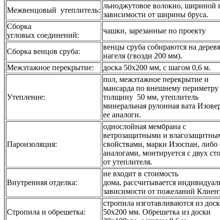
льноджутовое волокно, шириной 
Межвенцовый утеплитель:
зависимости от ширины бруса.
Сборка
чашки, зарезанные по проекту
угловых соединений:
венцы сруба собираются на дерев
Сборка венцов сруба:
нагеля (гвозди 200 мм).
Межэтажное перекрытие:
доска 50х200 мм, с шагом 0,6 м.
пол, межэтажное перекрытие и
мансарда по внешнему периметру
Утепление:
толщину 50 мм, утеплитель
минеральная рулонная вата Изове
ее аналоги.
однослойная мембрана с
ветрозащитными и влагозащитны
Пароизоляция:
свойствами, марки Изоспан, либо 
аналогами, монтируется с двух ст
от утеплителя.
не входит в стоимость
Внутренняя отделка:
дома, рассчитывается индивидуаль
зависимости от пожеланий Клиен
стропила изготавливаются из дос
Стропила и обрешетка:
50х200 мм. Обрешетка из доски