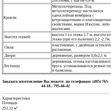
20х100мм, с шагом 0,6 м.
Металлочерепица. Под
металлочерепицу настилается
однослойная мембрана с
Кровля:
ветрозащитными и влагозащитны
свойствами, марки Изоспан, либо 
аналогами.
высота 1-го этажа 2,7 м, высота в
Высота этажей:
этажа (при его наличии) 2,2 -2,7м.
пластиковые, с двойным остеклен
Окна:
распашные.
Двери:
деревянные, размером 0,8х2,1 м.
деревянная, тетива изготавливаетс
Лестница
бруса, устанавливаются резные п
и балясины.
Заказать изготовление Вы можете по телефонам: (495) 765-
44-18 , 795-66-42
Характеристики
Площадь
2
253.32 м